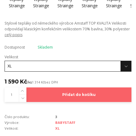
Stylové tepláky od německého výrobce Amstaff TOP KVALITA Velikosti
odpovídají klasickým konfekčním velikostem 70% bavlna, 30% polyester
celý popis
Dostupnost
Skladem
Velikost
1 590 Kč
/
ks
1 314 Kč
bez DPH
Přidat do košíku
Číslo produktu:
3
Výrobce:
BABYSTAFF
Velikost:
XL