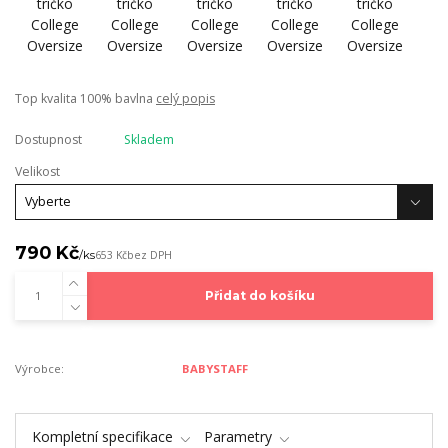
Top kvalita 100% bavlna
celý popis
Dostupnost
Skladem
Velikost
790 Kč
/
ks
653 Kč
bez DPH
Přidat do košíku
Výrobce:
BABYSTAFF
Kompletní specifikace
Parametry