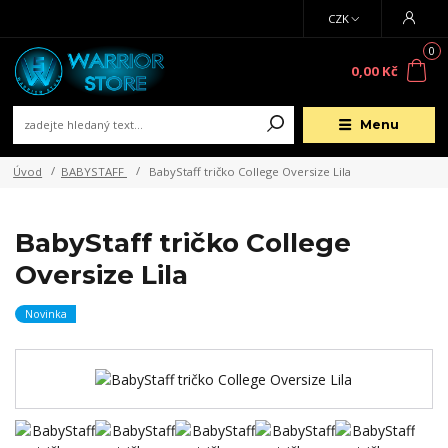
CZK
0
0,00 Kč
Menu
Úvod
BABYSTAFF
BabyStaff tričko College Oversize Lila
BabyStaff tričko College
Oversize Lila
Novinka