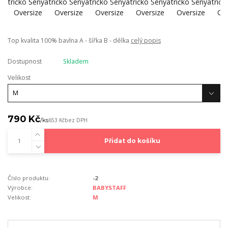
Top kvalita 100% bavlna A - šířka B - délka
celý popis
Dostupnost
Skladem
Velikost
790 Kč
/
ks
653 Kč
bez DPH
Přidat do košíku
Číslo produktu:
-2
Výrobce:
BABYSTAFF
Velikost:
M