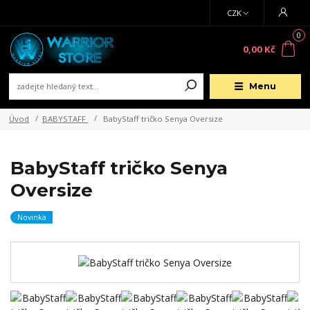
CZK
0
0,00 Kč
Menu
Úvod
BABYSTAFF
BabyStaff tričko Senya Oversize
BabyStaff tričko Senya
Oversize
Novinka