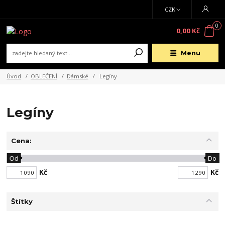
CZK
0
0,00 Kč
Menu
Úvod
OBLEČENÍ
Dámské
Legíny
Legíny
Cena:
Od
Do
Kč
Kč
Štítky