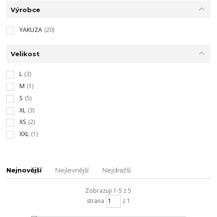
Výrobce
YAKUZA
(20)
Velikost
L
(3)
M
(1)
S
(5)
XL
(3)
XS
(2)
XXL
(1)
Nejnovější
Nejlevnější
Nejdražší
Zobrazuji 1-5 z 5
strana
z 1