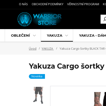
O NÁS
OBCHODNÍ PODMÍNKY
VĚRNOSTNÍ PROGRAM
K
OBLEČENÍ
YAKUZA
YAKUZA - DÁ
Úvod
YAKUZA
Yakuza Cargo šortky BLACK TAR 
Yakuza Cargo šortk
Novinka