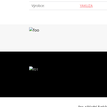
Výrobce
YAKUZA
Pro základní funkč