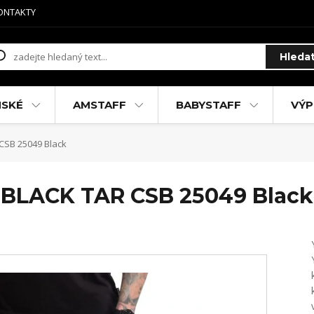
ONTAKTY
Hleda
MSKÉ
AMSTAFF
BABYSTAFF
VÝP
CSB 25049 Black
y BLACK TAR CSB 25049 Black