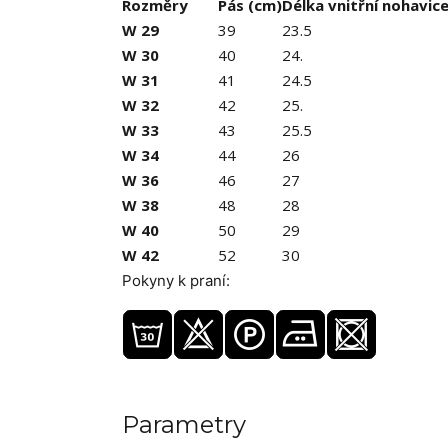
Rozměry
Pás (cm)
Délka vnitřní nohavic
W 29
39
23.5
W 30
40
24.
W 31
41
24.5
W 32
42
25.
W 33
43
25.5
W 34
44
26
W 36
46
27
W 38
48
28
W 40
50
29
W 42
52
30
Pokyny k praní:
Parametry