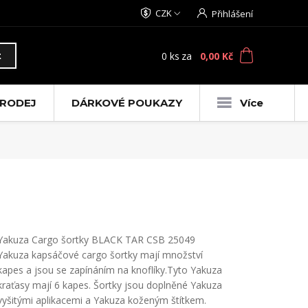
CZK
Přihlášení
0
ks
za
0,00 Kč
t
RODEJ
DÁRKOVÉ POUKAZY
Více
Yakuza Cargo šortky BLACK TAR CSB 25049
Yakuza kapsáčové cargo šortky mají množství
kapes a jsou se zapínáním na knoflíky.Tyto Yakuza
kraťasy mají 6 kapes. Šortky jsou doplněné Yakuza
vyšitými aplikacemi a Yakuza koženým štítkem.