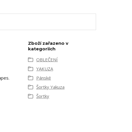
Zboží zařazeno v
kategoriích
OBLEČENÍ
YAKUZA
apes.
Pánské
Šortky Yakuza
Šortky