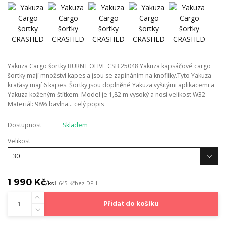
Yakuza Cargo šortky BURNT OLIVE CSB 25048 Yakuza kapsáčové cargo
šortky mají množství kapes a jsou se zapínáním na knoflíky.Tyto Yakuza
kraťasy mají 6 kapes. Šortky jsou doplněné Yakuza vyšitými aplikacemi a
Yakuza koženým štítkem. Model je 1,82 m vysoký a nosí velikost W32
Materiál: 98% bavlna...
celý popis
Dostupnost
Skladem
Velikost
1 990 Kč
/
ks
1 645 Kč
bez DPH
Přidat do košíku