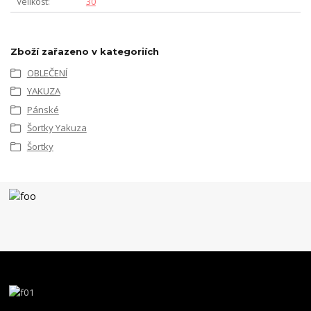
Velikost
30
Zboží zařazeno v kategoriích
OBLEČENÍ
YAKUZA
Pánské
Šortky Yakuza
Šortky