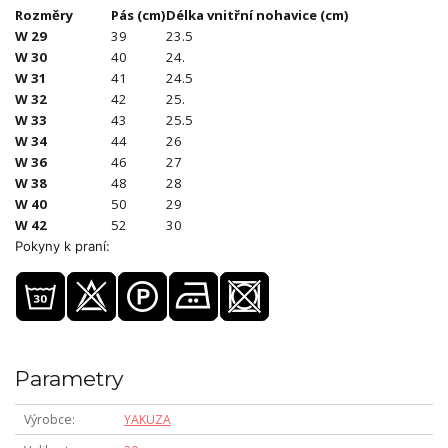
Rozměry
Pás (cm)
Délka vnitřní nohavice (cm)
W 29
39
23.5
W 30
40
24.
W 31
41
24.5
W 32
42
25.
W 33
43
25.5
W 34
44
26
W 36
46
27
W 38
48
28
W 40
50
29
W 42
52
30
Pokyny k praní:
Parametry
Výrobce
YAKUZA