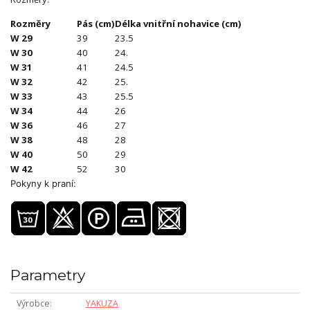
Rozměry
Pás (cm)
Délka vnitřní nohavice (cm)
W 29
39
23.5
W 30
40
24.
W 31
41
24.5
W 32
42
25.
W 33
43
25.5
W 34
44
26
W 36
46
27
W 38
48
28
W 40
50
29
W 42
52
30
Pokyny k praní:
Parametry
Výrobce
YAKUZA