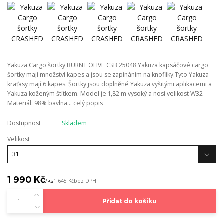
Yakuza Cargo šortky BURNT OLIVE CSB 25048 Yakuza kapsáčové cargo
šortky mají množství kapes a jsou se zapínáním na knoflíky.Tyto Yakuza
kraťasy mají 6 kapes. Šortky jsou doplněné Yakuza vyšitými aplikacemi a
Yakuza koženým štítkem. Model je 1,82 m vysoký a nosí velikost W32
Materiál: 98% bavlna...
celý popis
Dostupnost
Skladem
Velikost
1 990 Kč
/
ks
1 645 Kč
bez DPH
Přidat do košíku