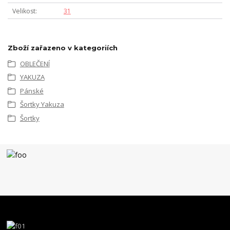
Velikost
31
Zboží zařazeno v kategoriích
OBLEČENÍ
YAKUZA
Pánské
Šortky Yakuza
Šortky