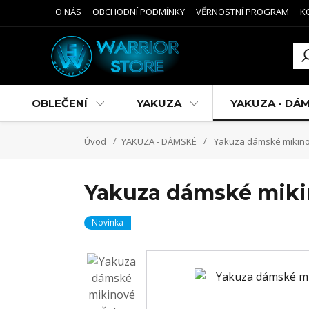
O NÁS
OBCHODNÍ PODMÍNKY
VĚRNOSTNÍ PROGRAM
K
OBLEČENÍ
YAKUZA
YAKUZA - DÁ
Úvod
YAKUZA - DÁMSKÉ
Yakuza dámské mikino
Yakuza dámské miki
Novinka