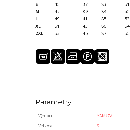
S
45
37
83
51
M
47
39
84
52
L
49
41
85
53
XL
51
43
86
54
2XL
53
45
87
55
Parametry
Výrobce
YAKUZA
Velikost
S