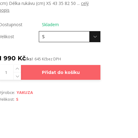
(cm) Délka rukávu (cm) XS 43 35 82 50 ...
celý
popis
Dostupnost
Skladem
Velikost
1 990 Kč
/
ks
1 645 Kč
bez DPH
Přidat do košíku
Výrobce:
YAKUZA
Velikost:
S