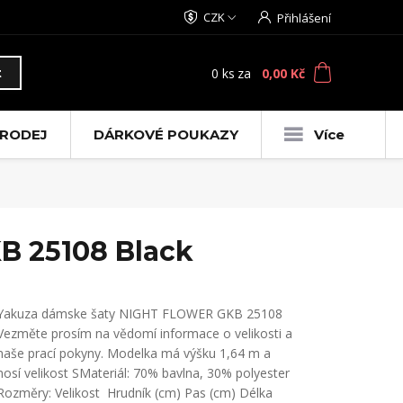
CZK
Přihlášení
0
ks
za
0,00 Kč
t
RODEJ
DÁRKOVÉ POUKAZY
Více
B 25108 Black
Yakuza dámske šaty NIGHT FLOWER GKB 25108
Vezměte prosím na vědomí informace o velikosti a
naše prací pokyny. Modelka má výšku 1,64 m a
nosí velikost SMateriál: 70% bavlna, 30% polyester
Rozměry: Velikost Hrudník (cm) Pas (cm) Délka