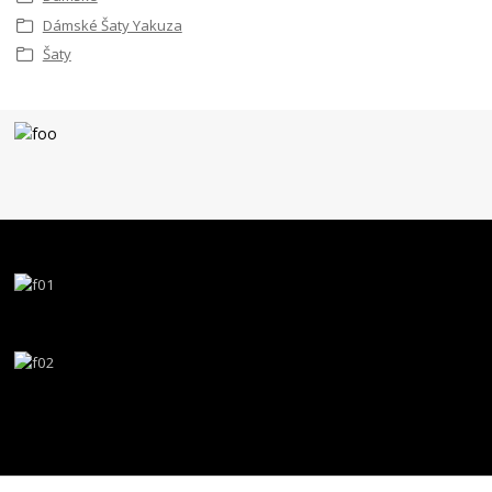
Dámské Šaty Yakuza
Šaty