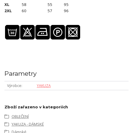
XL
58
55
95
2XL
60
57
96
Parametry
Výrobce
YAKUZA
Zboží zařazeno v kategoriích
OBLEČENÍ
YAKUZA - DÁMSKÉ
Dámské