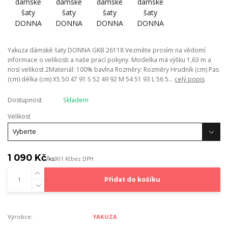
Yakuza dámské šaty DONNA GKB 26118 Vezměte prosím na vědomí
informace o velikosti a naše prací pokyny. Modelka má výšku 1,63 m a
nosí velikost 2Materiál: 100% bavlna Rozměry: Rozměry Hrudník (cm) Pas
(cm) délka (cm) XS 50 47 91 S 52 49 92 M 54 51 93 L 56 5...
celý popis
Dostupnost
Skladem
Velikost
1 090 Kč
/
ks
901 Kč
bez DPH
Přidat do košíku
Výrobce:
YAKUZA