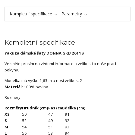
Kompletní specifikace
Parametry
Kompletní specifikace
Yakuza dámské šaty DONNA GKB 26118
Vezměte prosím na vědomí informace o velikosti a naše prací
pokyny.
Modelka má výšku 1,63 m a nosí velikost 2
Materiál:
100% bavlna
Rozměry:
Rozměry
Hrudník (cm)
Pas (cm)
délka (cm)
XS
50
47
91
S
52
49
92
M
54
51
93
L
56
53
94