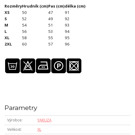
Rozměry
Hrudník (cm)
Pas (cm)
délka (cm)
XS
50
47
91
S
52
49
92
M
54
51
93
L
56
53
94
XL
58
55
95
2XL
60
57
96
Parametry
Výrobce
YAKUZA
Velikost
XL