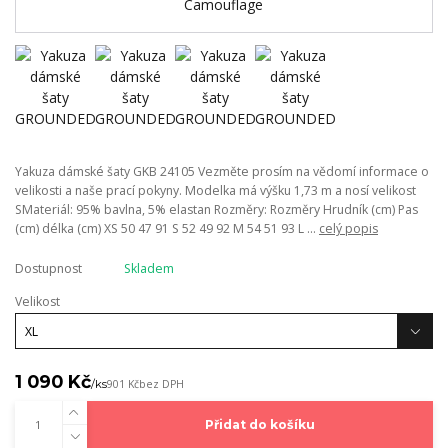
Yakuza dámské šaty GKB 24105 Vezměte prosím na vědomí informace o
velikosti a naše prací pokyny. Modelka má výšku 1,73 m a nosí velikost
SMateriál: 95% bavlna, 5% elastan Rozměry: Rozměry Hrudník (cm) Pas
(cm) délka (cm) XS 50 47 91 S 52 49 92 M 54 51 93 L ...
celý popis
Dostupnost
Skladem
Velikost
1 090 Kč
/
ks
901 Kč
bez DPH
Přidat do košíku