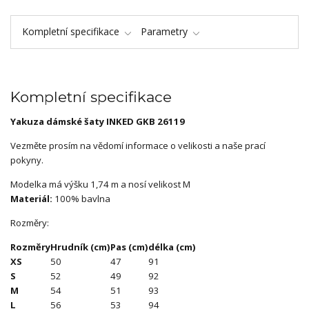
Kompletní specifikace
Parametry
Kompletní specifikace
Yakuza dámské šaty INKED GKB 26119
Vezměte prosím na vědomí informace o velikosti a naše prací
pokyny.
Modelka má výšku 1,74 m a nosí velikost M
Materiál:
100% bavlna
Rozměry:
Rozměry
Hrudník (cm)
Pas (cm)
délka (cm)
XS
50
47
91
S
52
49
92
M
54
51
93
L
56
53
94