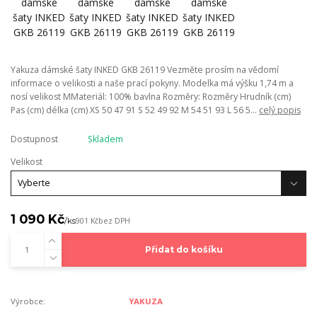
Yakuza dámské šaty INKED GKB 26119 Vezměte prosím na vědomí
informace o velikosti a naše prací pokyny. Modelka má výšku 1,74 m a
nosí velikost MMateriál: 100% bavlna Rozměry: Rozměry Hrudník (cm)
Pas (cm) délka (cm) XS 50 47 91 S 52 49 92 M 54 51 93 L 56 5...
celý popis
Dostupnost
Skladem
Velikost
1 090 Kč
/
ks
901 Kč
bez DPH
Přidat do košíku
Výrobce:
YAKUZA