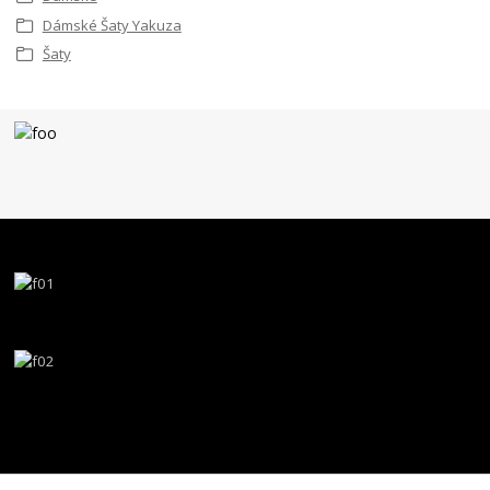
Dámské Šaty Yakuza
Šaty