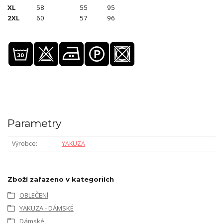
XL
58
55
95
2XL
60
57
96
Parametry
Výrobce
YAKUZA
Zboží zařazeno v kategoriích
OBLEČENÍ
YAKUZA - DÁMSKÉ
Dámské