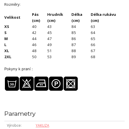
Rozměry:
Pás
Hrudník
Délka
Délka rukávu
Velikost
(cm)
(cm)
(cm)
(cm)
XS
40
43
84
63
S
42
45
85
64
M
44
47
86
65
L
46
49
87
66
XL
48
51
88
67
2XL
50
53
89
68
Pokyny k praní :
Parametry
Výrobce
YAKUZA