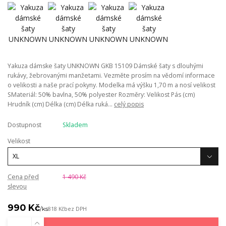
Yakuza dámske šaty UNKNOWN GKB 15109 Dámské šaty s dlouhými
rukávy, žebrovanými manžetami. Vezměte prosím na vědomí informace
o velikosti a naše prací pokyny. Modelka má výšku 1,70 m a nosí velikost
SMateriál: 50% bavlna, 50% polyester Rozměry: Velikost Pás (cm)
Hrudník (cm) Délka (cm) Délka ruká...
celý popis
Dostupnost
Skladem
Velikost
Cena před
1 490 Kč
slevou
990 Kč
/
ks
818 Kč
bez DPH