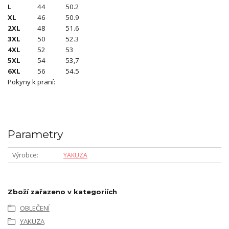
L
44
50.2
XL
46
50.9
2XL
48
51.6
3XL
50
52.3
4XL
52
53
5XL
54
53,7
6XL
56
54.5
Pokyny k praní:
Parametry
Výrobce
YAKUZA
Zboží zařazeno v kategoriích
OBLEČENÍ
YAKUZA