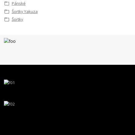
Pánské
Šortky Yakuza
Šortky