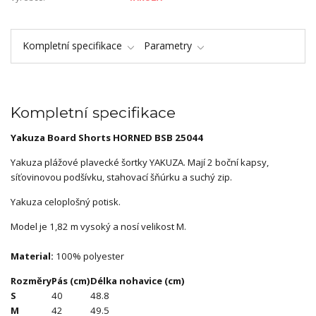
Kompletní specifikace
Parametry
Kompletní specifikace
Yakuza Board Shorts HORNED BSB 25044
Yakuza plážové plavecké šortky YAKUZA. Mají 2 boční kapsy,
síťovinovou podšívku, stahovací šňúrku a suchý zip.
Yakuza celoplošný potisk.
Model je 1,82 m vysoký a nosí velikost M.
Material:
100% polyester
Rozměry
Pás (cm)
Délka nohavice (cm)
S
40
48.8
M
42
49.5