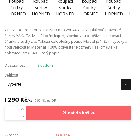
Yakuza Board Shorts HORNED BSB 25044 Yakuza plážové plavecké
šortky YAKUZA. Mají 2 boční kapsy, síťovinovou podšívku, stahovací
šňúrku a suchý zip. Yakuza celoplošný potisk. Model je 1,82 m vysoký a
nosí velikost M.Material: 100% polyester Rozměry Pás (cm) Délka
nohavice (cm) S 40 ...
celý popis
Dostupnost
Skladem
Velikost
1 290 Kč
/
ks
1 066 Kč
bez DPH
Přidat do košíku
Výrobce:
YAKUZA