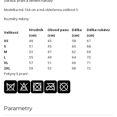
Údržba: praní a žehlení naruby
Modelka má 164 cm a má oblečenou velikost S
Rozměry mikiny:
Hrudník
Obvod pasu
Délka
Délka rukávu
Velikost
(cm)
(cm)
(cm)
(cm)
XS
49
43
58
67
S
51
45
60
68
M
53
47
62
69
L
55
49
64
70
XL
57
51
66
71
2XL
59
53
68
72
Pokyny k praní :
Parametry