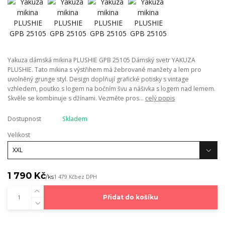
Yakuza dámská mikina PLUSHIE GPB 25105 Dámský svetr YAKUZA
PLUSHIE. Tato mikina s výstřihem má žebrované manžety a lem pro
uvolněný grunge styl. Design doplňují grafické potisky s vintage
vzhledem, poutko s logem na bočním švu a nášivka s logem nad lemem.
Skvěle se kombinuje s džínami. Vezměte pros...
celý popis
Dostupnost
Skladem
Velikost
1 790 Kč
/
ks
1 479 Kč
bez DPH
Přidat do košíku