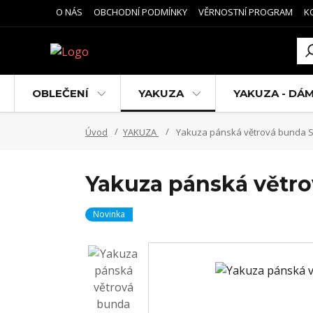
O NÁS
OBCHODNÍ PODMÍNKY
VĚRNOSTNÍ PROGRAM
K
OBLEČENÍ
YAKUZA
YAKUZA - DÁ
Úvod
YAKUZA
Yakuza pánská větrová bunda S
Yakuza pánská větr
Novinka