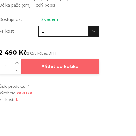
Délka paže (cm) ...
celý popis
Dostupnost
Skladem
Velikost
2 490 Kč
2 058 Kč
bez DPH
Přidat do košíku
Číslo produktu:
1
Výrobce:
YAKUZA
Velikost:
L