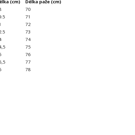
élka (cm)
Délka paže (cm)
8
70
9.5
71
1
72
2.5
73
4
74
4,5
75
5
76
5,5
77
6
78