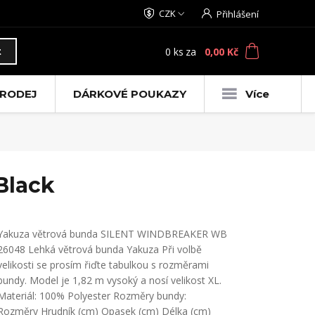
CZK
Přihlášení
0
ks
za
0,00 Kč
t
RODEJ
DÁRKOVÉ POUKAZY
Více
Black
Yakuza větrová bunda SILENT WINDBREAKER WB
26048 Lehká větrová bunda Yakuza Při volbě
velikosti se prosím řiďte tabulkou s rozměrami
bundy. Model je 1,82 m vysoký a nosí velikost XL.
Materiál: 100% Polyester Rozměry bundy:
Rozměry Hrudník (cm) Opasek (cm) Délka (cm)