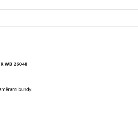
ER WB 26048
rozměrami bundy.