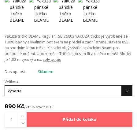
Yakuza tričko BLAME Regular TSB 26003 YAKUZA tričko je vyrobené ze
100% bavlny s kvalitním potiskem na přední a zadní straně, štítkem 893
na spodním lemu trička. Klasický oblý výstřih s plochými švami pro
pohodlné nošení. Upozornění: Tričká jsou slim fit a o něco menší. Model
je 1,82 m vysoký a n...
celý popis
Dostupnost
Skladem
Velikost
890 Kč
/
ks
736 Kč
bez DPH
Přidat do košíku