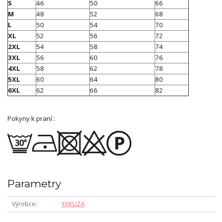
S
46
50
66
M
48
52
68
L
50
54
70
XL
52
56
72
2XL
54
58
74
3XL
56
60
76
4XL
58
62
78
5XL
60
64
80
6XL
62
66
82
Pokyny k praní :
Parametry
Výrobce
YAKUZA