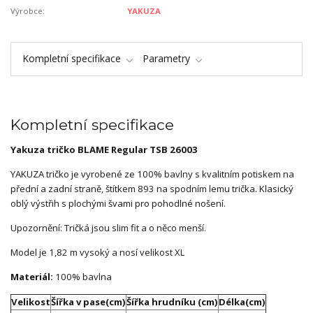
Výrobce:
YAKUZA
Kompletní specifikace
Parametry
Kompletní specifikace
Yakuza tričko BLAME Regular TSB 26003
YAKUZA tričko je vyrobené ze 100% bavlny s kvalitním potiskem na
přední a zadní straně, štítkem 893 na spodním lemu trička. Klasický
oblý výstřih s plochými švami pro pohodlné nošení.
Upozornění: Tričká jsou slim fit a o něco menší.
Model je 1,82 m vysoký a nosí velikost XL
Materiál:
100% bavlna
Velikost
Šířka v pase(cm)
Šířka hrudníku (cm)
Délka(cm)