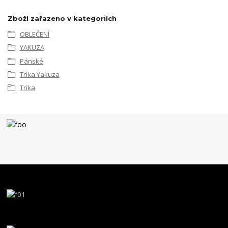
Zboží zařazeno v kategoriích
OBLEČENÍ
YAKUZA
Pánské
Trika Yakuza
Trika