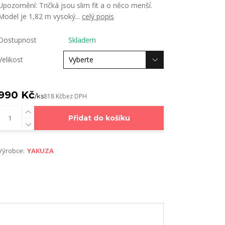
Upozornění: Tričká jsou slim fit a o něco menší.
Model je 1,82 m vysoký...
celý popis
Dostupnost
Skladem
Velikost
990 Kč
/
ks
818 Kč
bez DPH
Přidat do košíku
Výrobce:
YAKUZA