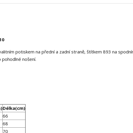
10
alitním potiskem na přední a zadní straně, štítkem 893 na spodn
ro pohodlné nošení.
m)
Délka(cm)
66
68
70