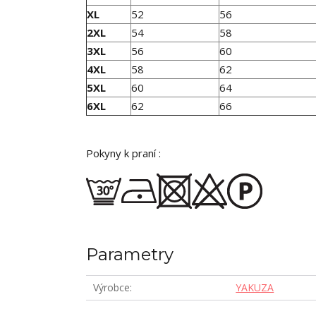
XL
52
56
2XL
54
58
3XL
56
60
4XL
58
62
5XL
60
64
6XL
62
66
Pokyny k praní :
Parametry
Výrobce
YAKUZA