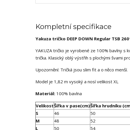
Kompletní specifikace
Yakuza tričko DEEP DOWN Regular TSB 260
YAKUZA tričko je vyrobené ze 100% bavlny s kv
trička. Klasický oblý výstřih s plochými švami p
Upozornění: Tričká jsou slim fit a o něco menší.
Model je 1,82 m vysoký a nosí velikost XL
Materiál:
100% bavlna
Velikost
Šířka v pase(cm)
Šířka hrudníku (c
S
46
50
M
48
52
L
50
54