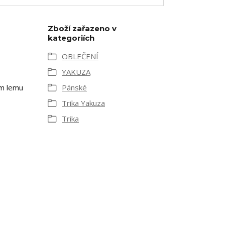
Zboží zařazeno v
kategoriích
OBLEČENÍ
YAKUZA
ím lemu
Pánské
Trika Yakuza
Trika