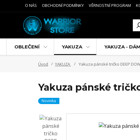
O NÁS
OBCHODNÍ PODMÍNKY
VĚRNOSTNÍ PROGRAM
K
OBLEČENÍ
YAKUZA
YAKUZA - DÁ
Úvod
YAKUZA
Yakuza pánské tričko DEEP DOW
Yakuza pánské trič
Novinka