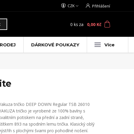
CZK
Přihlášení
0
ks
za
0,00 Kč
t
RODEJ
DÁRKOVÉ POUKAZY
Více
ite
Yakuza tričko DEEP DOWN Regular TSB 26010
YAKUZA tričko je vyrobené ze 100% bavlny s
kvalitním potiskem na přední a zadní straně,
štítkem 893 na spodním lemu trička. Klasický oblý
výstřih s plochými švami pro pohodlné nošení.