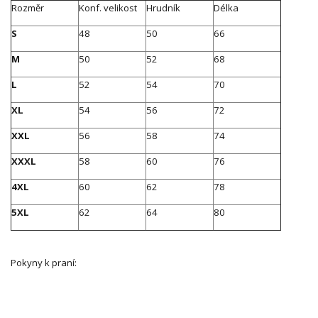
Rozměr
Konf. velikost
Hrudník
Délka
S
48
50
66
M
50
52
68
L
52
54
70
XL
54
56
72
XXL
56
58
74
XXXL
58
60
76
4XL
60
62
78
5XL
62
64
80
Pokyny k praní: