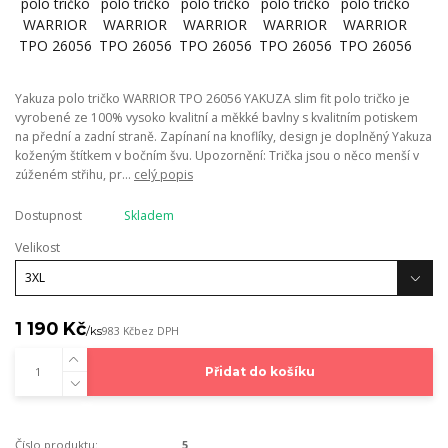
Yakuza polo tričko WARRIOR TPO 26056 YAKUZA slim fit polo tričko je
vyrobené ze 100% vysoko kvalitní a měkké bavlny s kvalitním potiskem
na přední a zadní straně. Zapínaní na knoflíky, design je doplněný Yakuza
koženým štítkem v bočním švu. Upozornění: Trička jsou o něco menší v
zúženém střihu, pr...
celý popis
Dostupnost
Skladem
Velikost
1 190 Kč
/
ks
983 Kč
bez DPH
Přidat do košíku
Číslo produktu:
5