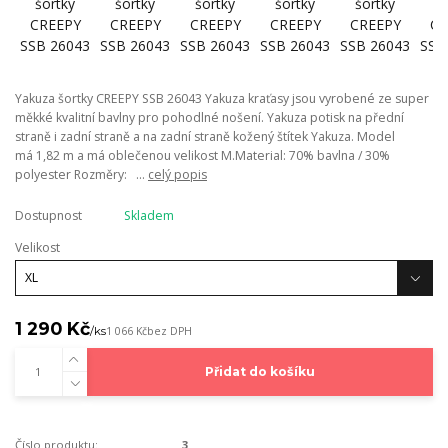
Yakuza šortky CREEPY SSB 26043 Yakuza kraťasy jsou vyrobené ze super
měkké kvalitní bavlny pro pohodlné nošení. Yakuza potisk na přední
straně i zadní straně a na zadní straně kožený štítek Yakuza. Model
má 1,82 m a má oblečenou velikost M.Material: 70% bavlna / 30%
polyester Rozměry: ...
celý popis
Dostupnost
Skladem
Velikost
1 290 Kč
/
ks
1 066 Kč
bez DPH
Přidat do košíku
Číslo produktu:
3