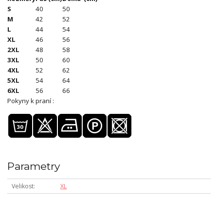
S
40
50
M
42
52
L
44
54
XL
46
56
2XL
48
58
3XL
50
60
4XL
52
62
5XL
54
64
6XL
56
66
Pokyny k praní :
Parametry
Velikost
XL