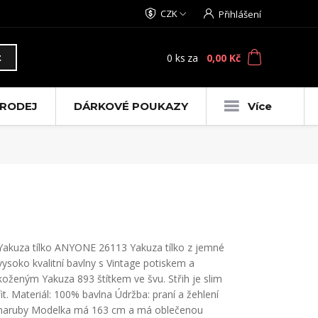
CZK
Přihlášení
0
ks
za
0,00 Kč
t
RODEJ
DÁRKOVÉ POUKAZY
Více
Yakuza tílko ANYONE 26113 Yakuza tílko z jemné
vysoko kvalitní bavlny s Vintage potiskem a
koženým Yakuza 893 štítkem ve švu. Střih je slim
fit. Materiál: 100% bavlna Údržba: praní a žehlení
naruby Modelka má 163 cm a má oblečenou