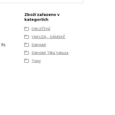
Zboží zařazeno v
kategoriích
OBLEČENÍ
YAKUZA - DÁMSKÉ
fit.
Dámské
Dámské Tílka Yakuza
Topy