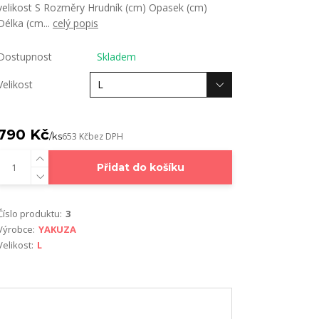
velikost S Rozměry Hrudník (cm) Opasek (cm)
Délka (cm...
celý popis
Dostupnost
Skladem
Velikost
790 Kč
/
ks
653 Kč
bez DPH
Přidat do košíku
Číslo produktu:
3
Výrobce:
YAKUZA
Velikost:
L