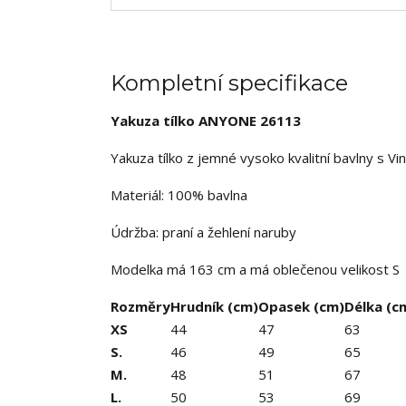
Kompletní specifikace
Yakuza tílko ANYONE 26113
Yakuza tílko z jemné vysoko kvalitní bavlny s Vi
Materiál: 100% bavlna
Údržba: praní a žehlení naruby
Modelka má 163 cm a má oblečenou velikost S
Rozměry
Hrudník (cm)
Opasek (cm)
Délka (c
XS
44
47
63
S.
46
49
65
M.
48
51
67
L.
50
53
69