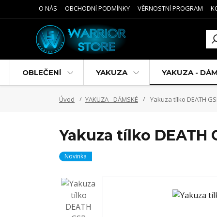
O NÁS
OBCHODNÍ PODMÍNKY
VĚRNOSTNÍ PROGRAM
K
OBLEČENÍ
YAKUZA
YAKUZA - DÁ
Úvod
YAKUZA - DÁMSKÉ
Yakuza tílko DEATH GS
Yakuza tílko DEATH G
Novinka