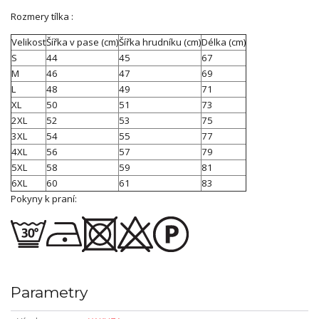
Rozmery tílka :
Velikost
Šířka v pase (cm)
Šířka hrudníku (cm)
Délka (cm)
S
44
45
67
M
46
47
69
L
48
49
71
XL
50
51
73
2XL
52
53
75
3XL
54
55
77
4XL
56
57
79
5XL
58
59
81
6XL
60
61
83
Pokyny k praní:
Parametry