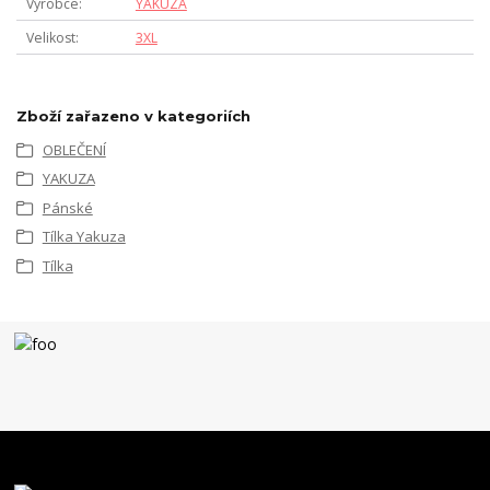
Výrobce
YAKUZA
Velikost
3XL
Zboží zařazeno v kategoriích
OBLEČENÍ
YAKUZA
Pánské
Tílka Yakuza
Tílka