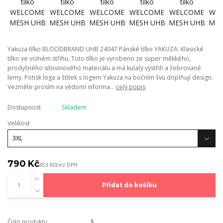
Yakuza tílko BLOODBRAND UHB 24047 Pánské tílko YAKUZA. Klasické
tílko ve volném střihu. Toto tílko je vyrobeno ze super měkkého,
prodyšného síťovinového materiálu a má kulatý výstřih a žebrované
lemy. Potisk loga a štítek s logem Yakuza na bočním švu doplňují design.
Vezměte prosím na vědomí informa...
celý popis
Dostupnost
Skladem
Velikost
790 Kč
653 Kč
bez DPH
Přidat do košíku
Číslo produktu:
5