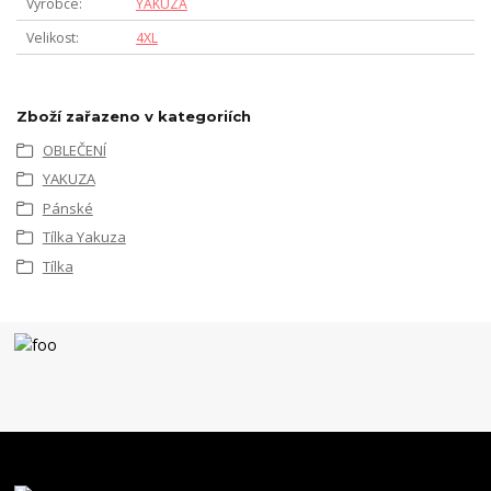
Výrobce
YAKUZA
Velikost
4XL
Zboží zařazeno v kategoriích
OBLEČENÍ
YAKUZA
Pánské
Tílka Yakuza
Tílka