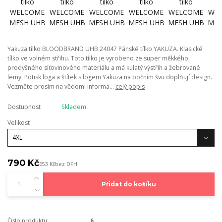
Yakuza tílko BLOODBRAND UHB 24047 Pánské tílko YAKUZA. Klasické
tílko ve volném střihu. Toto tílko je vyrobeno ze super měkkého,
prodyšného síťovinového materiálu a má kulatý výstřih a žebrované
lemy. Potisk loga a štítek s logem Yakuza na bočním švu doplňují design.
Vezměte prosím na vědomí informa...
celý popis
Dostupnost
Skladem
Velikost
790 Kč
653 Kč
bez DPH
Přidat do košíku
Číslo produktu:
6