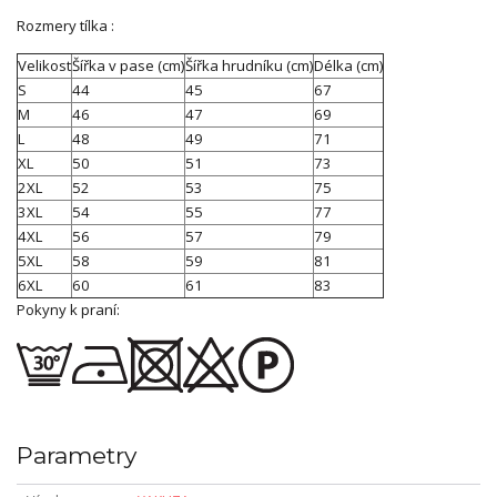
Rozmery tílka :
Velikost
Šířka v pase (cm)
Šířka hrudníku (cm)
Délka (cm)
S
44
45
67
M
46
47
69
L
48
49
71
XL
50
51
73
2XL
52
53
75
3XL
54
55
77
4XL
56
57
79
5XL
58
59
81
6XL
60
61
83
Pokyny k praní:
Parametry