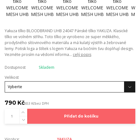
Yakuza tílko BLOODBRAND UHB 24047 Pánské tílko YAKUZA. Klasické
tílko ve volném střihu. Toto tílko je vyrobeno ze super měkkého,
prodyšného síťovinového materiálu a má kulatý výstřih a žebrované
lemy. Potisk loga a štítek s logem Yakuza na bočním švu doplňují design.
Vezměte prosím na vědomí informa...
celý popis
Dostupnost
Skladem
Velikost
790 Kč
653 Kč
bez DPH
Přidat do košíku
Výrobce:
YAKUZA