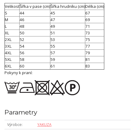
Velikost
Šířka v pase (cm)
Šířka hrudníku (cm)
Délka (cm)
S
44
45
67
M
46
47
69
L
48
49
71
XL
50
51
73
2XL
52
53
75
3XL
54
55
77
4XL
56
57
79
5XL
58
59
81
6XL
60
61
83
Pokyny k praní:
Parametry
Výrobce
YAKUZA