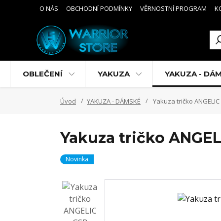
O NÁS
OBCHODNÍ PODMÍNKY
VĚRNOSTNÍ PROGRAM
K
OBLEČENÍ
YAKUZA
YAKUZA - DÁ
Úvod
YAKUZA - DÁMSKÉ
Yakuza tričko ANGELIC
Yakuza tričko ANGEL
Novinka