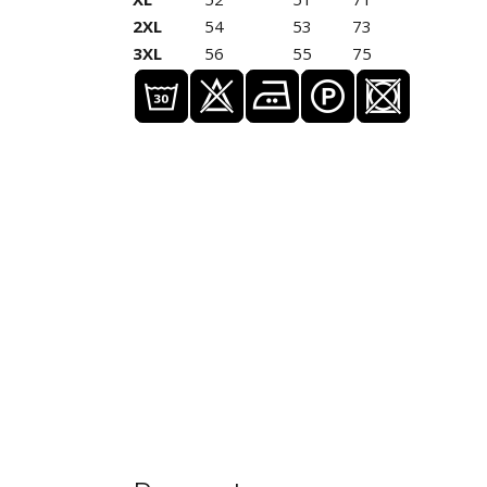
2XL
54
53
73
3XL
56
55
75