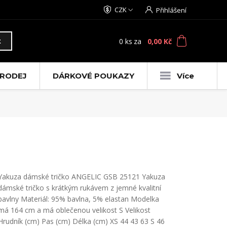
CZK
Přihlášení
0
ks
za
0,00 Kč
t
RODEJ
DÁRKOVÉ POUKAZY
Více
Yakuza dámské tričko ANGELIC GSB 25121 Yakuza
dámské tričko s krátkým rukávem z jemné kvalitní
bavlny Materiál: 95% bavlna, 5% elastan Modelka
má 164 cm a má oblečenou velikost S Velikost
Hrudník (cm) Pas (cm) Délka (cm) XS 44 43 63 S 46