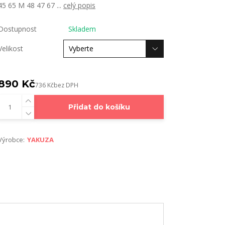
45 65 M 48 47 67 ...
celý popis
Dostupnost
Skladem
Velikost
890 Kč
736 Kč
bez DPH
Přidat do košíku
Výrobce:
YAKUZA