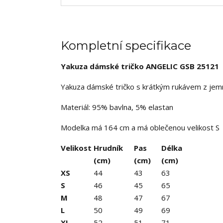
Kompletní specifikace
Yakuza dámské tričko ANGELIC GSB 25121
Yakuza dámské tričko s krátkým rukávem z jemné
Materiál: 95% bavlna, 5% elastan
Modelka má 164 cm a má oblečenou velikost S
Velikost
Hrudník
Pas
Délka
(cm)
(cm)
(cm)
XS
44
43
63
S
46
45
65
M
48
47
67
L
50
49
69
XL
52
51
71