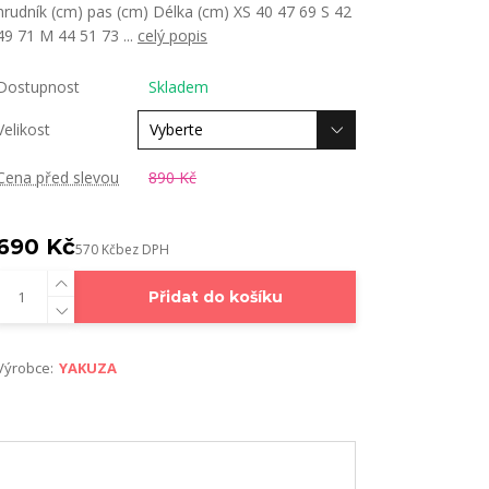
hrudník (cm) pas (cm) Délka (cm) XS 40 47 69 S 42
49 71 M 44 51 73 ...
celý popis
Dostupnost
Skladem
Velikost
Cena před slevou
890 Kč
690 Kč
570 Kč
bez DPH
Přidat do košíku
Výrobce:
YAKUZA