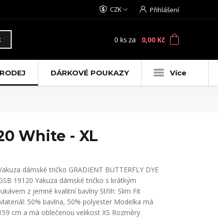
CZK
Přihlášení
0
ks
za
0,00 Kč
t
RODEJ
DÁRKOVÉ POUKAZY
Více
0 White - XL
Yakuza dámské tričko GRADIENT BUTTERFLY DYE
GSB 19120 Yakuza dámské tričko s krátkým
rukávem z jemné kvalitní bavlny Střih: Slim Fit
Materiál: 50% bavlna, 50% polyester Modelka má
159 cm a má oblečenou velikost XS Rozměry