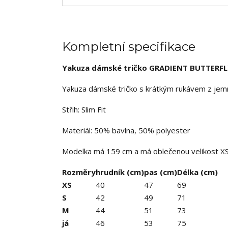
Kompletní specifikace
Yakuza dámské tričko GRADIENT BUTTERFL
Yakuza dámské tričko s krátkým rukávem z jemné
Střih: Slim Fit
Materiál: 50% bavlna, 50% polyester
Modelka má 159 cm a má oblečenou velikost X
Rozměry
hrudník (cm)
pas (cm)
Délka (cm)
XS
40
47
69
S
42
49
71
M
44
51
73
já
46
53
75