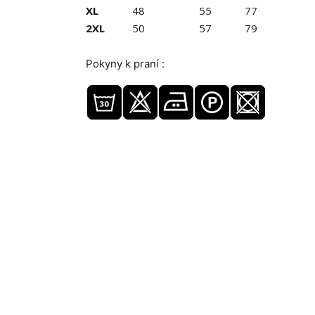
XL
48
55
77
2XL
50
57
79
Pokyny k praní :