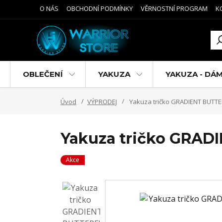
O NÁS
OBCHODNÍ PODMÍNKY
VĚRNOSTNÍ PROGRAM
K
OBLEČENÍ
YAKUZA
YAKUZA - DÁ
Úvod
VÝPRODEJ
Yakuza tričko GRADIENT BUTTER
Yakuza tričko GRADI
Akce