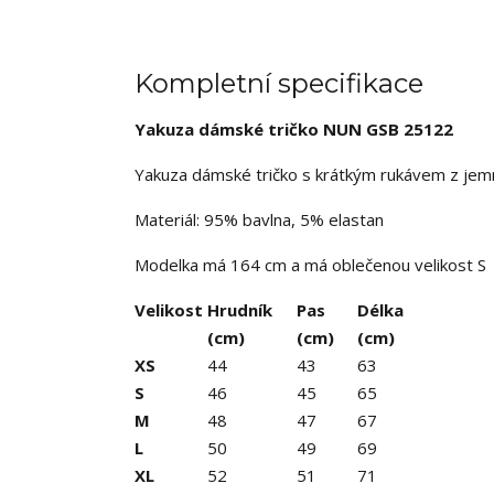
Kompletní specifikace
Yakuza dámské tričko NUN GSB 25122
Yakuza dámské tričko s krátkým rukávem z jemné
Materiál: 95% bavlna, 5% elastan
Modelka má 164 cm a má oblečenou velikost S
Velikost
Hrudník
Pas
Délka
(cm)
(cm)
(cm)
XS
44
43
63
S
46
45
65
M
48
47
67
L
50
49
69
XL
52
51
71