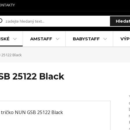
ONTAKTY
Hleda
MSKÉ
AMSTAFF
BABYSTAFF
VÝP
 25122 Black
SB 25122 Black