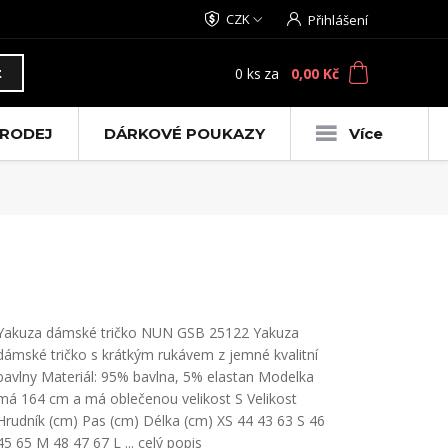
CZK
Přihlášení
0
ks
za
0,00 Kč
t
RODEJ
DÁRKOVÉ POUKAZY
Více
Yakuza dámské tričko NUN GSB 25122 Yakuza
dámské tričko s krátkým rukávem z jemné kvalitní
bavlny Materiál: 95% bavlna, 5% elastan Modelka
má 164 cm a má oblečenou velikost S Velikost
Hrudník (cm) Pas (cm) Délka (cm) XS 44 43 63 S 46
45 65 M 48 47 67 L ...
celý popis