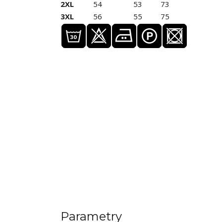
2XL
54
53
73
3XL
56
55
75
Parametry