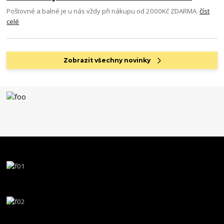
Poštovné a balné je u nás vždy při nákupu od 2000Kč ZDARMA.
číst
celé
Zobrazit všechny novinky