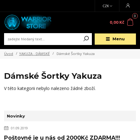
CZK
0
0,00 Kč
Menu
Úvod
YAKUZA - DÁMSKÉ
Dámské Šortky Yakuza
Dámské Šortky Yakuza
V této kategorii nebylo nalezeno žádné zboží.
Novinky
01.09.2019
Poštovné je u nás od 2000Kč ZDARMA!!!