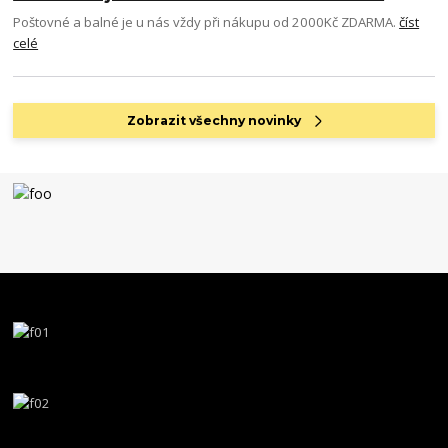
Poštovné a balné je u nás vždy při nákupu od 2000Kč ZDARMA.
číst
celé
Zobrazit všechny novinky