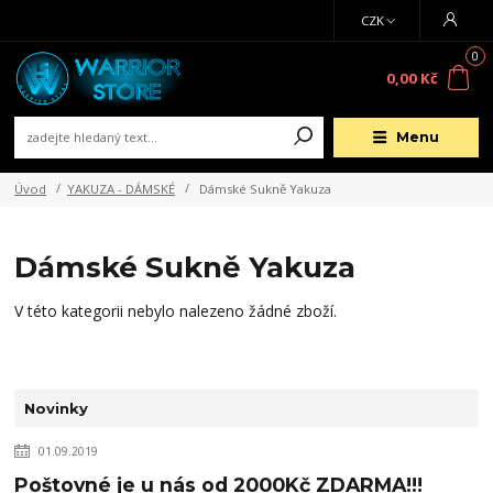
CZK
0
0,00 Kč
Menu
Úvod
YAKUZA - DÁMSKÉ
Dámské Sukně Yakuza
Dámské Sukně Yakuza
V této kategorii nebylo nalezeno žádné zboží.
Novinky
01.09.2019
Poštovné je u nás od 2000Kč ZDARMA!!!