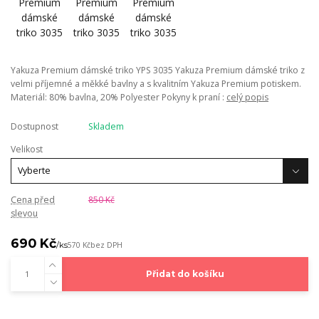
Yakuza Premium dámské triko YPS 3035 Yakuza Premium dámské triko z
velmi příjemné a měkké bavlny a s kvalitním Yakuza Premium potiskem.
Materiál: 80% bavlna, 20% Polyester Pokyny k praní :
celý popis
Dostupnost
Skladem
Velikost
Cena před
850 Kč
slevou
690 Kč
/
ks
570 Kč
bez DPH
Přidat do košíku