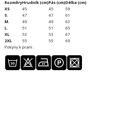
Rozměry
Hrudník (cm)
Pás (cm)
Délka (cm)
XS
45
45
59
S.
47
47
61
M.
49
49
63
L.
51
51
65
XL
53
53
67
2XL
55
55
69
Pokyny k praní :