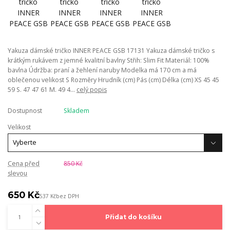
Yakuza dámské tričko INNER PEACE GSB 17131 Yakuza dámské tričko s
krátkým rukávem z jemné kvalitní bavlny Střih: Slim Fit Materiál: 100%
bavlna Údržba: praní a žehlení naruby Modelka má 170 cm a má
oblečenou velikost S Rozměry Hrudník (cm) Pás (cm) Délka (cm) XS 45 45
59 S. 47 47 61 M. 49 4...
celý popis
Dostupnost
Skladem
Velikost
Cena před
850 Kč
slevou
650 Kč
537 Kč
bez DPH
Přidat do košíku