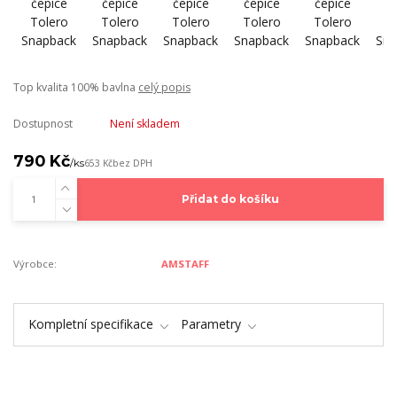
Top kvalita 100% bavlna
celý popis
Dostupnost
Není skladem
790 Kč
/
ks
653 Kč
bez DPH
Přidat do košíku
Výrobce:
AMSTAFF
Kompletní specifikace
Parametry