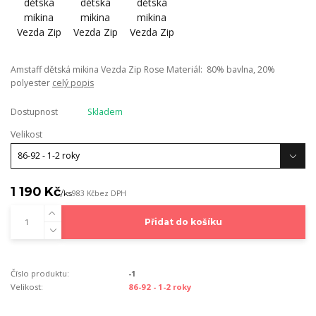
Amstaff dětská mikina Vezda Zip Rose Materiál: 80% bavlna, 20%
polyester
celý popis
Dostupnost
Skladem
Velikost
1 190 Kč
/
ks
983 Kč
bez DPH
Přidat do košíku
Číslo produktu:
-1
Velikost:
86-92 - 1-2 roky