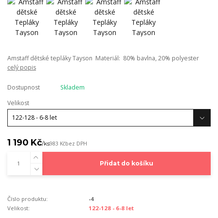
Amstaff dětské tepláky Tayson Materiál: 80% bavlna, 20% polyester
celý popis
Dostupnost
Skladem
Velikost
1 190 Kč
/
ks
983 Kč
bez DPH
Přidat do košíku
Číslo produktu:
-4
Velikost:
122-128 - 6-8 let