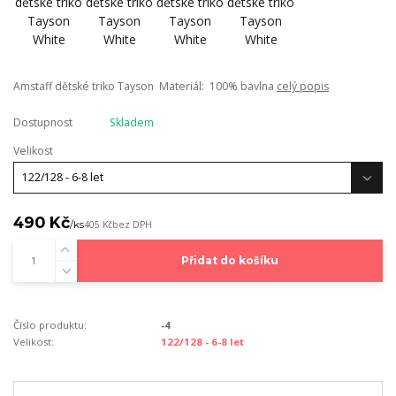
Amstaff dětské triko Tayson Materiál: 100% bavlna
celý popis
Dostupnost
Skladem
Velikost
490 Kč
/
ks
405 Kč
bez DPH
Přidat do košíku
Číslo produktu:
-4
Velikost:
122/128 - 6-8 let