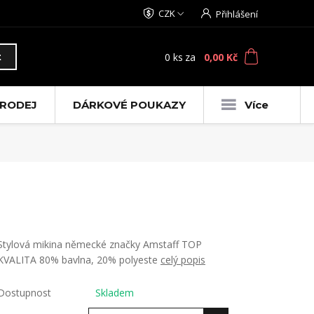
CZK
Přihlášení
0
ks
za
0,00 Kč
t
RODEJ
DÁRKOVÉ POUKAZY
Více
Stylová mikina německé značky Amstaff TOP
KVALITA 80% bavlna, 20% polyeste
celý popis
Dostupnost
Skladem