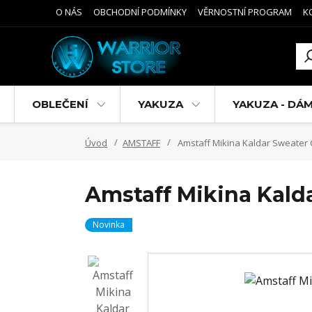
O NÁS
OBCHODNÍ PODMÍNKY
VĚRNOSTNÍ PROGRAM
K
OBLEČENÍ
YAKUZA
YAKUZA - DÁ
Úvod
AMSTAFF
Amstaff Mikina Kaldar Sweate
Amstaff Mikina Kal
Novinka