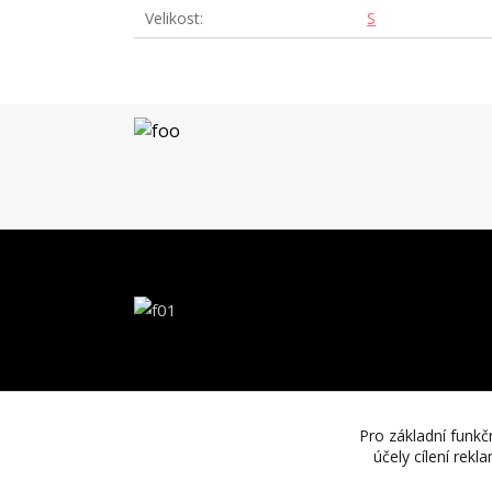
Velikost
S
Pro základní funkč
účely cílení rek