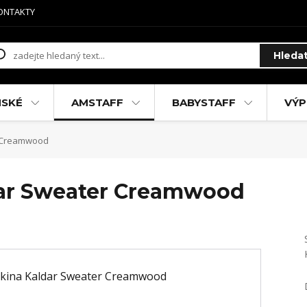
ONTAKTY
Hleda
MSKÉ
AMSTAFF
BABYSTAFF
VÝP
r Creamwood
dar Sweater Creamwood