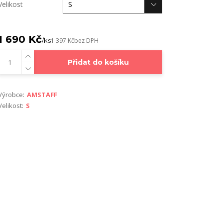
Velikost
1 690 Kč
/
ks
1 397 Kč
bez DPH
Přidat do košíku
Výrobce:
AMSTAFF
Velikost:
S