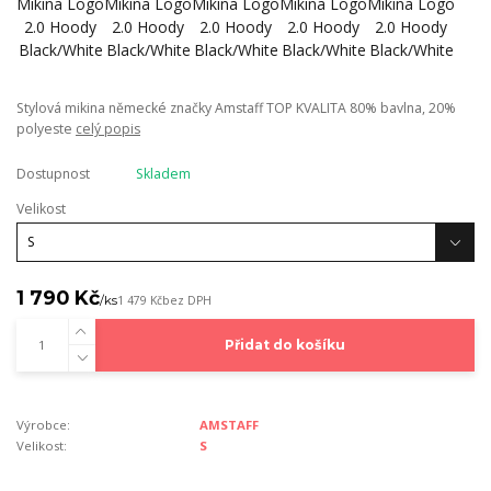
Stylová mikina německé značky Amstaff TOP KVALITA 80% bavlna, 20%
polyeste
celý popis
Dostupnost
Skladem
Velikost
1 790 Kč
/
ks
1 479 Kč
bez DPH
Přidat do košíku
Výrobce:
AMSTAFF
Velikost:
S