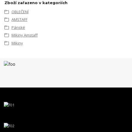
Zboží zařazeno v kategoriích
OBLEČENÍ
AMSTAFF
Pánské
Mikiny Amstaff
Mikiny