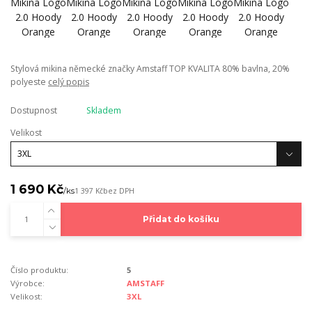
Stylová mikina německé značky Amstaff TOP KVALITA 80% bavlna, 20%
polyeste
celý popis
Dostupnost
Skladem
Velikost
1 690 Kč
/
ks
1 397 Kč
bez DPH
Přidat do košíku
Číslo produktu:
5
Výrobce:
AMSTAFF
Velikost:
3XL