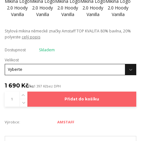
Stylová mikina německé značky Amstaff TOP KVALITA 80% bavlna, 20%
polyeste
celý popis
Dostupnost
Skladem
Velikost
1 690 Kč
/
ks
1 397 Kč
bez DPH
Přidat do košíku
Výrobce:
AMSTAFF