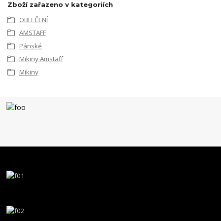
Zboží zařazeno v kategoriích
OBLEČENÍ
AMSTAFF
Pánské
Mikiny Amstaff
Mikiny