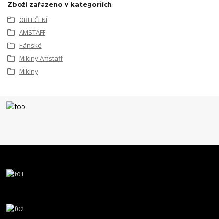
Zboží zařazeno v kategoriích
OBLEČENÍ
AMSTAFF
Pánské
Mikiny Amstaff
Mikiny