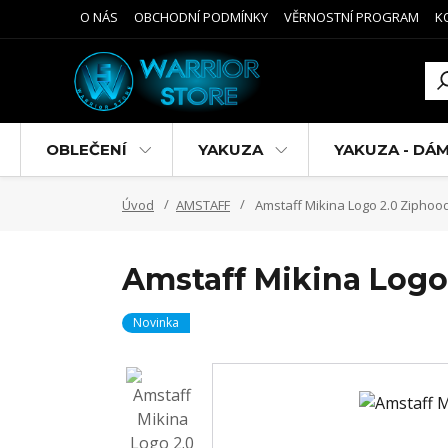
O NÁS
OBCHODNÍ PODMÍNKY
VĚRNOSTNÍ PROGRAM
K
OBLEČENÍ
YAKUZA
YAKUZA - DÁ
Úvod
AMSTAFF
Amstaff Mikina Logo 2.0 Ziphoo
Amstaff Mikina Logo
Novinka