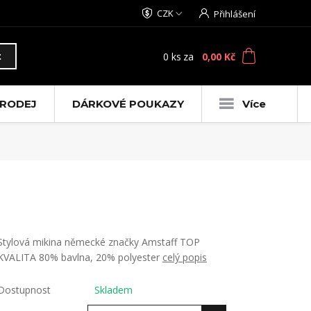
CZK
Přihlášení
0
ks
za
0,00 Kč
t
RODEJ
DÁRKOVÉ POUKAZY
Více
Stylová mikina německé značky Amstaff TOP
KVALITA 80% bavlna, 20% polyester
celý popis
Dostupnost
Skladem