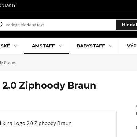
ONTAKTY
Hleda
MSKÉ
AMSTAFF
BABYSTAFF
VÝP
dy Braun
 2.0 Ziphoody Braun