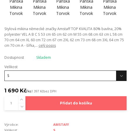
Stylová mikina německé značky Amstaff TOP KVALITA 80% bavlna, 20%
polyester VEL A B C S 53 cm 65 cm 62 cm M 55 cm 68 cm 63 cm L 58 cm
70 cm 64 cm XL 60 cm 72 cm 67 cm 2XL 62 cm 73 cm 68 cm 3XL 64 cm 75
cm 70 cm A - šířka,...
celý popis
Dostupnost
Skladem
Velikost
1 690 Kč
/
ks
1 397 Kč
bez DPH
Přidat do košíku
Výrobce:
AMSTAFF
Velikost:
S