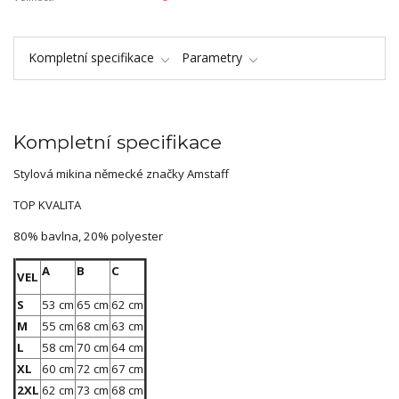
Kompletní specifikace
Parametry
Kompletní specifikace
Stylová mikina německé značky Amstaff
TOP KVALITA
80% bavlna, 20% polyester
A
B
C
VEL
S
53 cm
65 cm
62 cm
M
55 cm
68 cm
63 cm
L
58 cm
70 cm
64 cm
XL
60 cm
72 cm
67 cm
2XL
62 cm
73 cm
68 cm