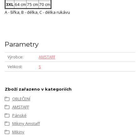
3XL
64 cm
75 cm
70 cm
A - šířka, B - délka, C - délka rukávu
Parametry
Výrobce
AMSTAFF
Velikost
S
Zboží zařazeno v kategoriích
OBLEČENÍ
AMSTAFF
Pánské
Mikiny Amstaff
Mikiny