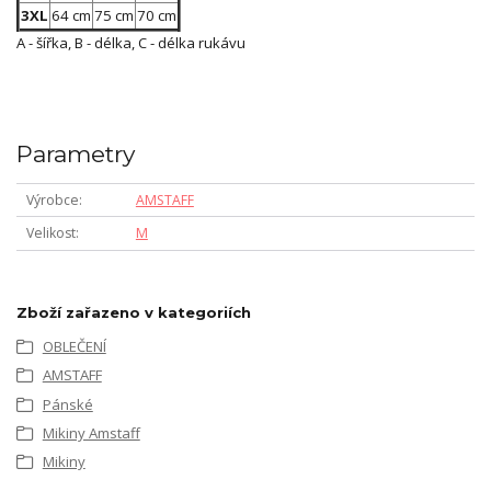
3XL
64 cm
75 cm
70 cm
A - šířka, B - délka, C - délka rukávu
Parametry
Výrobce
AMSTAFF
Velikost
M
Zboží zařazeno v kategoriích
OBLEČENÍ
AMSTAFF
Pánské
Mikiny Amstaff
Mikiny