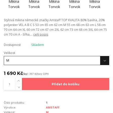
Stylová mikina německé značky Amstaff TOP KVALITA 80% bavlna, 20%
polyester VEL A B C S 53 cm 65 cm 62 cm M 55 cm 68 cm 63 cm L 58 cm
70 cm 64 cm XL 60 cm 72 cm 67 cm 2XL 62 cm 73 cm 68 cm 3XL 64 cm 75
cm 70 cm A - šířka,...
celý popis
Dostupnost
Skladem
Velikost
1 690 Kč
/
ks
1 397 Kč
bez DPH
Přidat do košíku
Číslo produktu:
1
Výrobce:
AMSTAFF
Velikost:
M