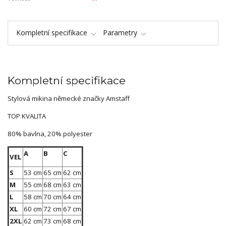
Kompletní specifikace
Parametry
Kompletní specifikace
Stylová mikina německé značky Amstaff
TOP KVALITA
80% bavlna, 20% polyester
A
B
C
VEL
S
53 cm
65 cm
62 cm
M
55 cm
68 cm
63 cm
L
58 cm
70 cm
64 cm
XL
60 cm
72 cm
67 cm
2XL
62 cm
73 cm
68 cm