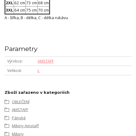
2XL
62 cm
73 cm
68 cm
3XL
64 cm
75 cm
70 cm
A - šířka, B - délka, C - délka rukávu
Parametry
Výrobce
AMSTAFF
Velikost
L
Zboží zařazeno v kategoriích
OBLEČENÍ
AMSTAFF
Pánské
Mikiny Amstaff
Mikiny