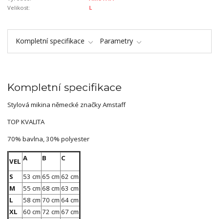
Velikost:
L
Kompletní specifikace
Parametry
Kompletní specifikace
Stylová mikina německé značky Amstaff
TOP KVALITA
70% bavlna, 30% polyester
A
B
C
VEL
S
53 cm
65 cm
62 cm
M
55 cm
68 cm
63 cm
L
58 cm
70 cm
64 cm
XL
60 cm
72 cm
67 cm