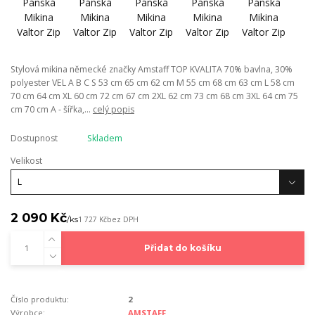
Stylová mikina německé značky Amstaff TOP KVALITA 70% bavlna, 30%
polyester VEL A B C S 53 cm 65 cm 62 cm M 55 cm 68 cm 63 cm L 58 cm
70 cm 64 cm XL 60 cm 72 cm 67 cm 2XL 62 cm 73 cm 68 cm 3XL 64 cm 75
cm 70 cm A - šířka,...
celý popis
Dostupnost
Skladem
Velikost
2 090 Kč
/
ks
1 727 Kč
bez DPH
Přidat do košíku
Číslo produktu:
2
Výrobce:
AMSTAFF