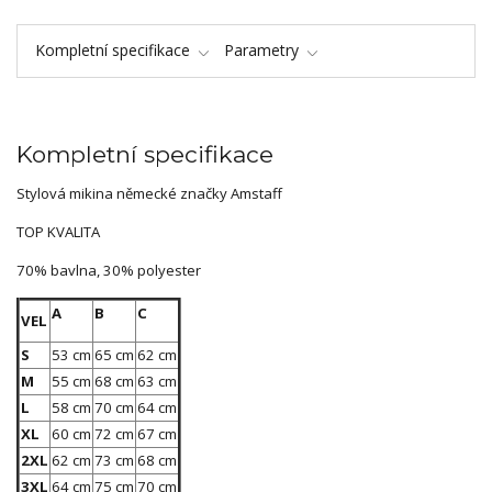
Kompletní specifikace
Parametry
Kompletní specifikace
Stylová mikina německé značky Amstaff
TOP KVALITA
70% bavlna, 30% polyester
A
B
C
VEL
S
53 cm
65 cm
62 cm
M
55 cm
68 cm
63 cm
L
58 cm
70 cm
64 cm
XL
60 cm
72 cm
67 cm
2XL
62 cm
73 cm
68 cm
3XL
64 cm
75 cm
70 cm