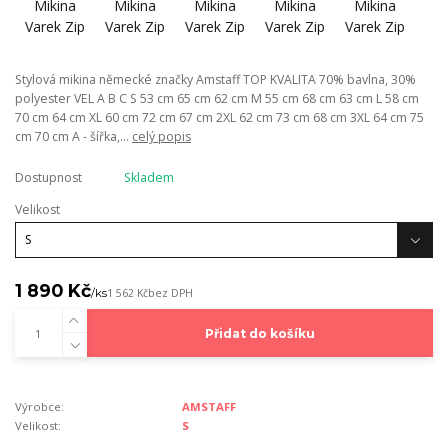
Stylová mikina německé značky Amstaff TOP KVALITA 70% bavlna, 30%
polyester VEL A B C S 53 cm 65 cm 62 cm M 55 cm 68 cm 63 cm L 58 cm
70 cm 64 cm XL 60 cm 72 cm 67 cm 2XL 62 cm 73 cm 68 cm 3XL 64 cm 75
cm 70 cm A - šířka,...
celý popis
Dostupnost
Skladem
Velikost
1 890 Kč
/
ks
1 562 Kč
bez DPH
Přidat do košíku
Výrobce:
AMSTAFF
Velikost:
S