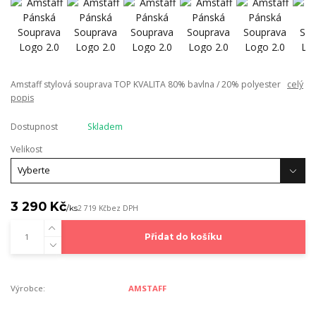
Amstaff stylová souprava TOP KVALITA 80% bavlna / 20% polyester
celý
popis
Dostupnost
Skladem
Velikost
3 290 Kč
/
ks
2 719 Kč
bez DPH
Přidat do košíku
Výrobce:
AMSTAFF