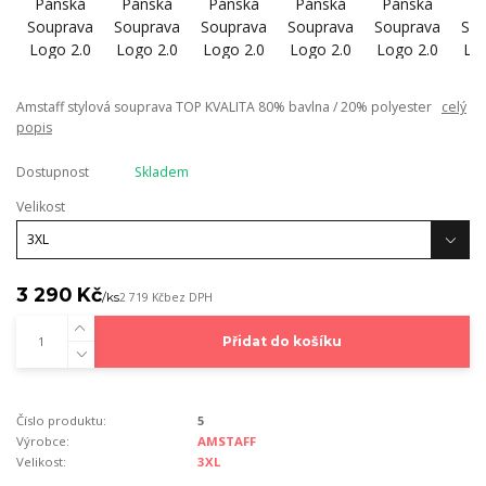
Amstaff stylová souprava TOP KVALITA 80% bavlna / 20% polyester
celý
popis
Dostupnost
Skladem
Velikost
3 290 Kč
/
ks
2 719 Kč
bez DPH
Přidat do košíku
Číslo produktu:
5
Výrobce:
AMSTAFF
Velikost:
3XL