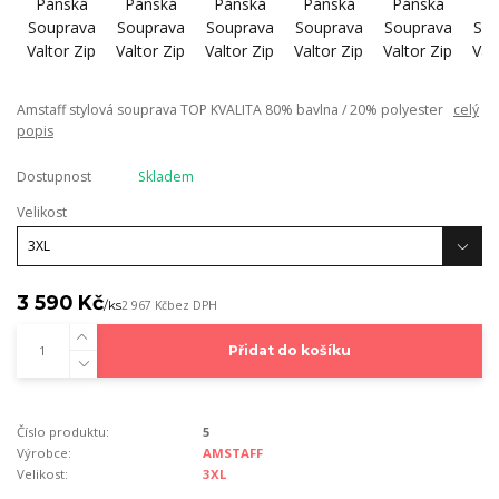
Amstaff stylová souprava TOP KVALITA 80% bavlna / 20% polyester
celý
popis
Dostupnost
Skladem
Velikost
3 590 Kč
/
ks
2 967 Kč
bez DPH
Přidat do košíku
Číslo produktu:
5
Výrobce:
AMSTAFF
Velikost:
3XL