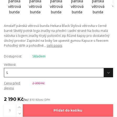
Amstaff pánská větrová bunda Hekara Black Stylová větrovka v černé
barvě Skvělý potisk loga značky na přední i zadní straně Na boku malá
nášivka s logem značky Krytý poloviční zip Různé kapsy pro dostatečný
úložný prostor Zapínání na boky lze upevnit gumou Kapuce s fleecem
Pohodlný střih a pohodlné...
celý popis
Dostupnost
Skladem
Velikost
Cena před
2 390 Kč
slevou
2 190 Kč
/
ks
1 810 Kč
bez DPH
Přidat do košíku