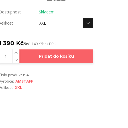
Dostupnost
Skladem
Velikost
1 390 Kč
/
ks
1 149 Kč
bez DPH
Přidat do košíku
Číslo produktu:
4
Výrobce:
AMSTAFF
Velikost:
XXL