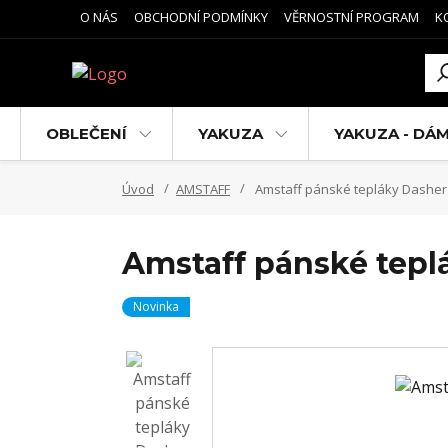
O NÁS
OBCHODNÍ PODMÍNKY
VĚRNOSTNÍ PROGRAM
K
OBLEČENÍ
YAKUZA
YAKUZA - DÁ
Úvod
AMSTAFF
Amstaff pánské tepláky Dasher
Amstaff pánské tepl
Novinka