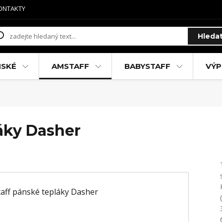
ONTAKTY
Hleda
MSKÉ
AMSTAFF
BABYSTAFF
VÝP
áky Dasher