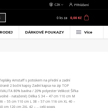
CZK
Přihlášení
0
ks
za
0,00 Kč
t
RODEJ
DÁRKOVÉ POUKAZY
Více
Tepláky Amstaff s potiskem na přední a zadní
straně 2 boční kapsy Zadní kapsa na zip TOP
KVALITA 80% bavlna / 20% polyester Velikost Šířka
(volné - natažené) Délka S 34 – 47 cm 110 cm M
36 – 55 cm 110 cm L 38 – 57 cm 116 cm XL 40 –
60 cm 120 cm 2XL 42 – ...
celý popis