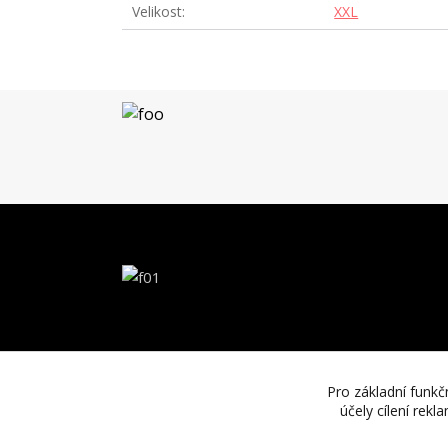
Velikost
XXL
Pro základní funkč
účely cílení rek