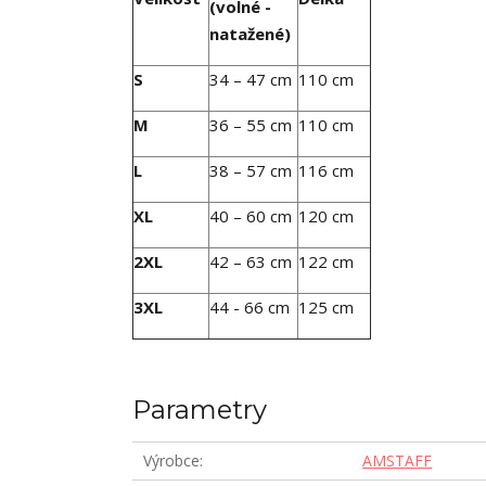
(volné -
natažené)
S
34 – 47 cm
110 cm
M
36 – 55 cm
110 cm
L
38 – 57 cm
116 cm
XL
40 – 60 cm
120 cm
2XL
42 – 63 cm
122 cm
3XL
44 - 66 cm
125 cm
Parametry
Výrobce
AMSTAFF